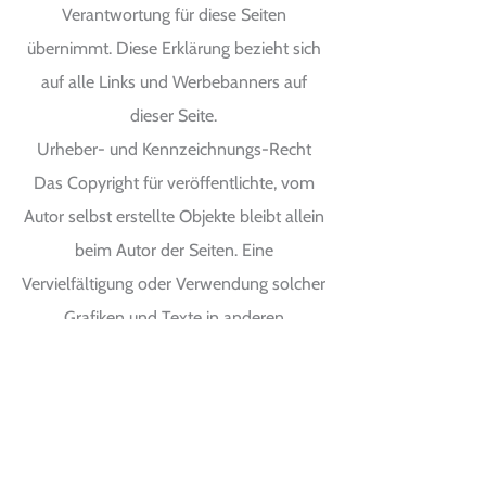
Verantwortung für diese Seiten
übernimmt. Diese Erklärung bezieht sich
auf alle Links und Werbebanners auf
dieser Seite.
Urheber- und Kennzeichnungs-Recht
Das Copyright für veröffentlichte, vom
Autor selbst erstellte Objekte bleibt allein
beim Autor der Seiten. Eine
Vervielfältigung oder Verwendung solcher
Grafiken und Texte in anderen
elektronischen oder gedruckten
Publikationen ist ohne ausdrückliche
Zustimmung des Autors nicht gestattet.
Quelle der verwendeten Fotos: André
Kohls